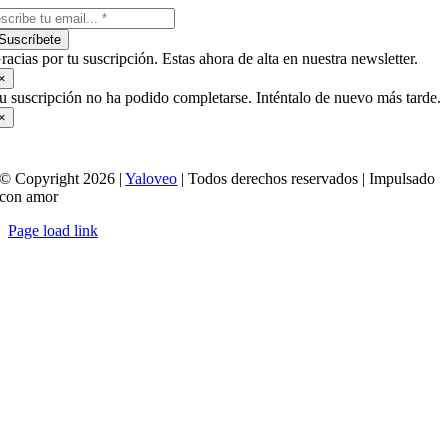
Suscríbete
racias por tu suscripción. Estas ahora de alta en nuestra newsletter.
×
u suscripción no ha podido completarse. Inténtalo de nuevo más tarde.
×
© Copyright 2026 |
Yaloveo
| Todos derechos reservados | Impulsado
con amor
Page load link
Ir
a
Arriba