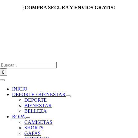
Saltar
¡COMPRA SEGURA Y ENVÍOS GRATIS!
al
contenido
Buscar:
Toggle
Navigation
INICIO
DEPORTE / BIENESTAR
DEPORTE
BIENESTAR
BELLEZA
ROPA
CAMISETAS
SHORTS
GAFAS