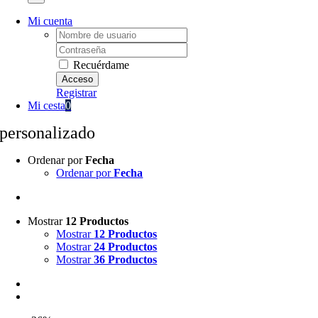
Mi cuenta
Username:
Password:
Recuérdame
Registrar
Mi cesta
0
personalizado
Ordenar por
Fecha
Ordenar por
Fecha
Mostrar
12 Productos
Mostrar
12 Productos
Mostrar
24 Productos
Mostrar
36 Productos