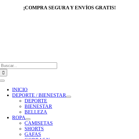
Saltar
¡COMPRA SEGURA Y ENVÍOS GRATIS!
al
contenido
Buscar:
Toggle
Navigation
INICIO
DEPORTE / BIENESTAR
DEPORTE
BIENESTAR
BELLEZA
ROPA
CAMISETAS
SHORTS
GAFAS