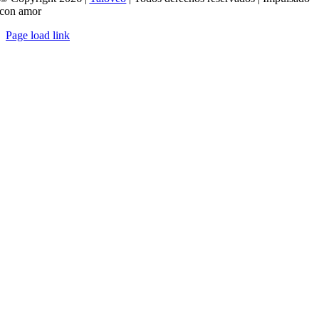
con amor
Page load link
Ir
a
Arriba