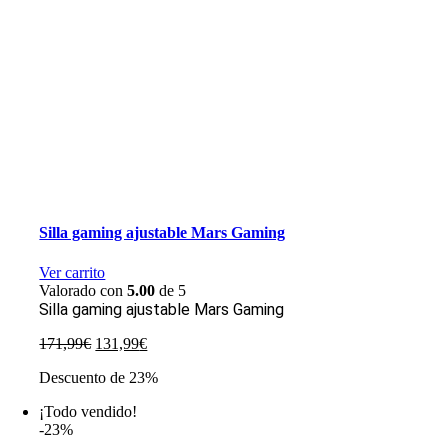
Silla gaming ajustable Mars Gaming
Ver carrito
Valorado con
5.00
de 5
Silla gaming ajustable Mars Gaming
El
El
171,99
€
131,99
€
precio
precio
Descuento de 23%
original
actual
era:
es:
¡Todo vendido!
171,99€.
131,99€.
-23%