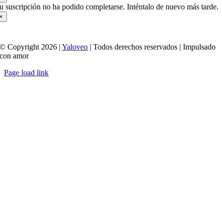
u suscripción no ha podido completarse. Inténtalo de nuevo más tarde.
×
© Copyright 2026 |
Yaloveo
| Todos derechos reservados | Impulsado
con amor
Page load link
Ir
a
Arriba