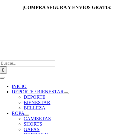
Saltar
¡COMPRA SEGURA Y ENVÍOS GRATIS!
al
contenido
Buscar:
Toggle
Navigation
INICIO
DEPORTE / BIENESTAR
DEPORTE
BIENESTAR
BELLEZA
ROPA
CAMISETAS
SHORTS
GAFAS