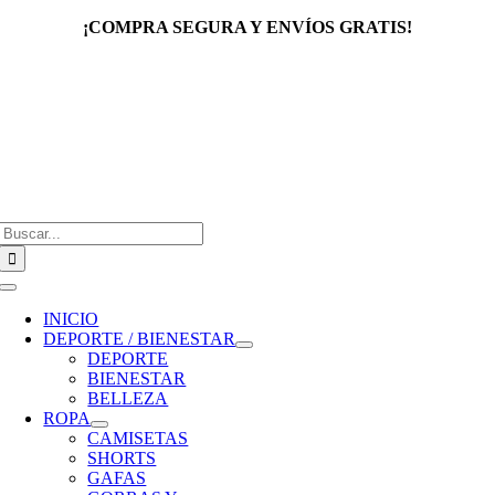
Saltar
¡COMPRA SEGURA Y ENVÍOS GRATIS!
al
contenido
Buscar:
Toggle
Navigation
INICIO
DEPORTE / BIENESTAR
DEPORTE
BIENESTAR
BELLEZA
ROPA
CAMISETAS
SHORTS
GAFAS