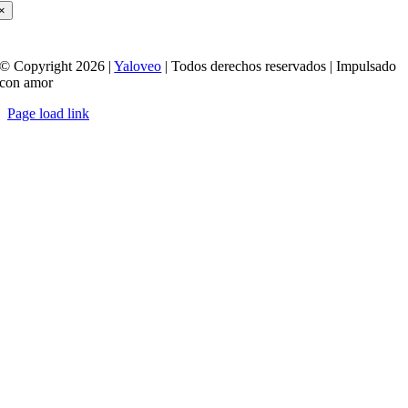
×
© Copyright 2026 |
Yaloveo
| Todos derechos reservados | Impulsado
con amor
Page load link
Ir
a
Arriba