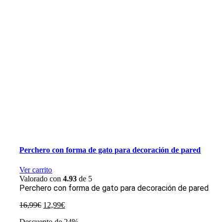
Perchero con forma de gato para decoración de pared
Ver carrito
Valorado con
4.93
de 5
Perchero con forma de gato para decoración de pared
El
El
16,99
€
12,99
€
precio
precio
Descuento de 24%