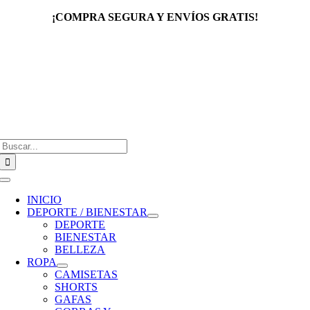
Saltar
¡COMPRA SEGURA Y ENVÍOS GRATIS!
al
contenido
Buscar:
Toggle
Navigation
INICIO
DEPORTE / BIENESTAR
DEPORTE
BIENESTAR
BELLEZA
ROPA
CAMISETAS
SHORTS
GAFAS