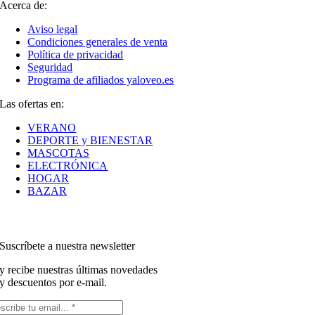
Acerca de:
Aviso legal
Condiciones generales de venta
Política de privacidad
Seguridad
Programa de afiliados yaloveo.es
Las ofertas en:
VERANO
DEPORTE y BIENESTAR
MASCOTAS
ELECTRÓNICA
HOGAR
BAZAR
Suscríbete a nuestra newsletter
y recibe nuestras últimas novedades
y descuentos por e-mail.