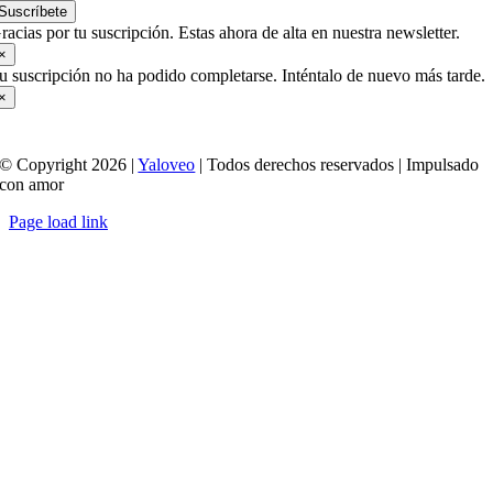
Suscríbete
racias por tu suscripción. Estas ahora de alta en nuestra newsletter.
×
u suscripción no ha podido completarse. Inténtalo de nuevo más tarde.
×
© Copyright 2026 |
Yaloveo
| Todos derechos reservados | Impulsado
con amor
Page load link
Ir
a
Arriba