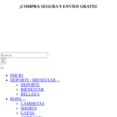
Saltar
¡COMPRA SEGURA Y ENVÍOS GRATIS!
al
contenido
Buscar:
Toggle
Navigation
INICIO
DEPORTE / BIENESTAR
DEPORTE
BIENESTAR
BELLEZA
ROPA
CAMISETAS
SHORTS
GAFAS