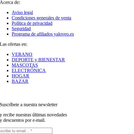
Acerca de:
Aviso legal
Condiciones generales de venta
Política de privacidad
Seguridad
Programa de afiliados yaloveo.es
Las ofertas en:
VERANO
DEPORTE y BIENESTAR
MASCOTAS
ELECTRÓNICA
HOGAR
BAZAR
Suscríbete a nuestra newsletter
y recibe nuestras últimas novedades
y descuentos por e-mail.