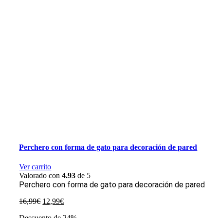
Perchero con forma de gato para decoración de pared
Ver carrito
Valorado con
4.93
de 5
Perchero con forma de gato para decoración de pared
El
El
16,99
€
12,99
€
precio
precio
Descuento de 24%