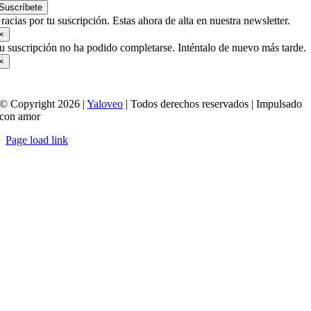
Suscríbete
racias por tu suscripción. Estas ahora de alta en nuestra newsletter.
×
u suscripción no ha podido completarse. Inténtalo de nuevo más tarde.
×
© Copyright 2026 |
Yaloveo
| Todos derechos reservados | Impulsado
con amor
Page load link
Ir
a
Arriba