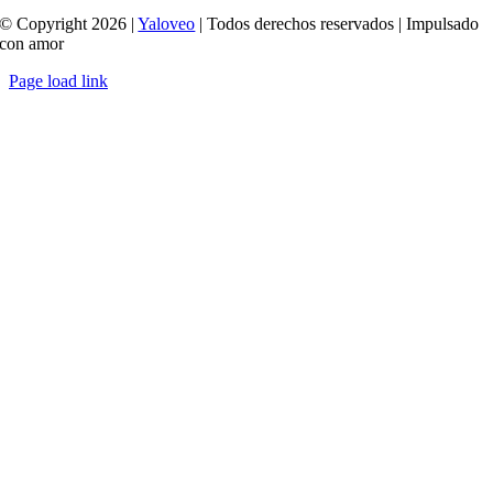
© Copyright 2026 |
Yaloveo
| Todos derechos reservados | Impulsado
con amor
Page load link
Ir
a
Arriba