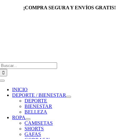
Saltar
¡COMPRA SEGURA Y ENVÍOS GRATIS!
al
contenido
Buscar:
Toggle
Navigation
INICIO
DEPORTE / BIENESTAR
DEPORTE
BIENESTAR
BELLEZA
ROPA
CAMISETAS
SHORTS
GAFAS