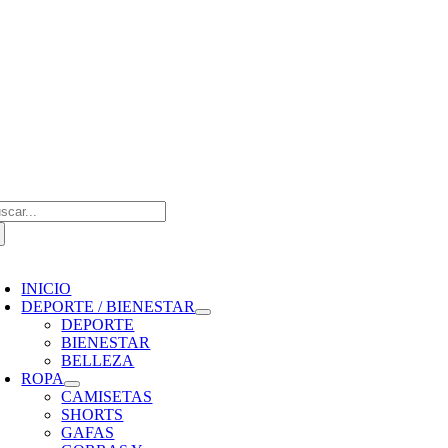
Saltar
al
contenido
scar:
oggle
avigation
INICIO
DEPORTE / BIENESTAR
DEPORTE
BIENESTAR
BELLEZA
ROPA
CAMISETAS
SHORTS
GAFAS