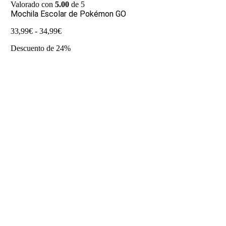
Valorado con
5.00
de 5
Mochila Escolar de Pokémon GO
Rango
33,99
€
-
34,99
€
de
Descuento de 24%
precios:
desde
33,99€
hasta
34,99€