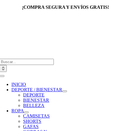
Saltar
¡COMPRA SEGURA Y ENVÍOS GRATIS!
al
contenido
Buscar:
Toggle
Navigation
INICIO
DEPORTE / BIENESTAR
DEPORTE
BIENESTAR
BELLEZA
ROPA
CAMISETAS
SHORTS
GAFAS