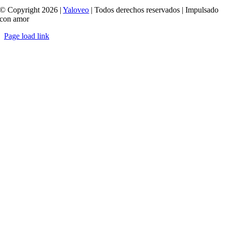
© Copyright 2026 |
Yaloveo
| Todos derechos reservados | Impulsado
con amor
Page load link
Ir
a
Arriba