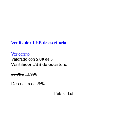
Ventilador USB de escritorio
Ver carrito
Valorado con
5.00
de 5
Ventilador USB de escritorio
El
El
18,99
€
13,99
€
precio
precio
Descuento de 26%
original
actual
era:
es:
Publicidad
18,99€.
13,99€.