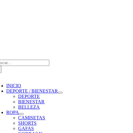
Saltar
al
contenido
scar:
oggle
avigation
INICIO
DEPORTE / BIENESTAR
DEPORTE
BIENESTAR
BELLEZA
ROPA
CAMISETAS
SHORTS
GAFAS