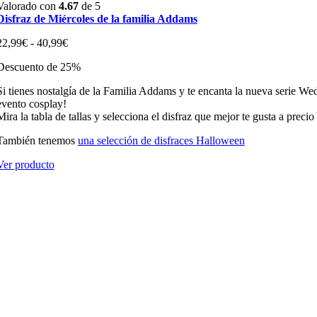
Valorado con
4.67
de 5
Disfraz de Miércoles de la familia Addams
Rango
22,99
€
-
40,99
€
de
Descuento de 25%
precios:
desde
Si tienes nostalgía de la Familia Addams y te encanta la nueva serie Wed
22,99€
evento cosplay!
hasta
Mira la tabla de tallas y selecciona el disfraz que mejor te gusta a precio
40,99€
También tenemos
una selección de disfraces Halloween
Ver producto