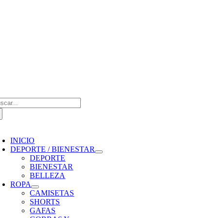
Saltar
al
contenido
scar:
oggle
avigation
INICIO
DEPORTE / BIENESTAR
DEPORTE
BIENESTAR
BELLEZA
ROPA
CAMISETAS
SHORTS
GAFAS