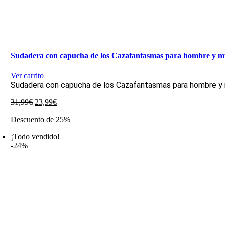
Sudadera con capucha de los Cazafantasmas para hombre y m
Ver carrito
Sudadera con capucha de los Cazafantasmas para hombre y 
El
El
31,99
€
23,99
€
precio
precio
Descuento de 25%
original
actual
era:
es:
¡Todo vendido!
31,99€.
23,99€.
-24%