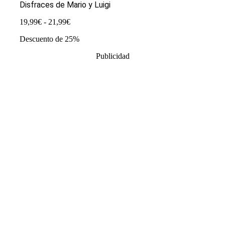
Disfraces de Mario y Luigi
Rango
19,99
€
-
21,99
€
de
Descuento de 25%
precios:
desde
Publicidad
19,99€
hasta
21,99€