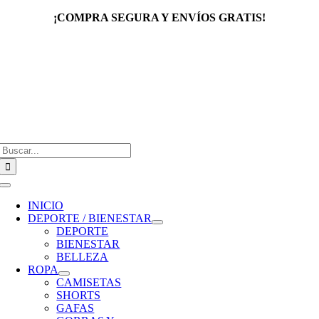
Saltar
¡COMPRA SEGURA Y ENVÍOS GRATIS!
al
contenido
Buscar:
Toggle
Navigation
INICIO
DEPORTE / BIENESTAR
DEPORTE
BIENESTAR
BELLEZA
ROPA
CAMISETAS
SHORTS
GAFAS