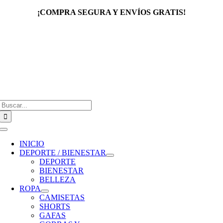
Saltar
¡COMPRA SEGURA Y ENVÍOS GRATIS!
al
contenido
Buscar:
Toggle
Navigation
INICIO
DEPORTE / BIENESTAR
DEPORTE
BIENESTAR
BELLEZA
ROPA
CAMISETAS
SHORTS
GAFAS