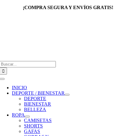
Saltar
¡COMPRA SEGURA Y ENVÍOS GRATIS!
al
contenido
Buscar:
Toggle
Navigation
INICIO
DEPORTE / BIENESTAR
DEPORTE
BIENESTAR
BELLEZA
ROPA
CAMISETAS
SHORTS
GAFAS