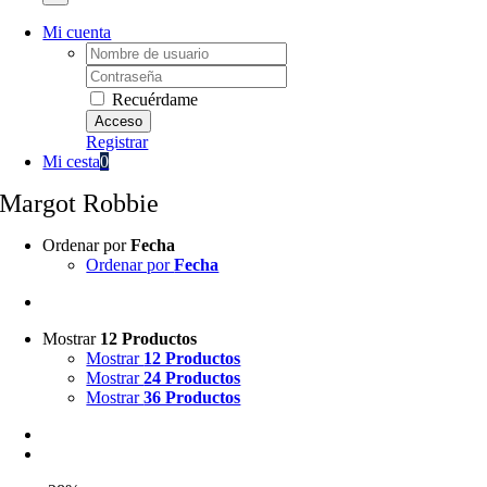
Mi cuenta
Username:
Password:
Recuérdame
Registrar
Mi cesta
0
Margot Robbie
Ordenar por
Fecha
Ordenar por
Fecha
Mostrar
12 Productos
Mostrar
12 Productos
Mostrar
24 Productos
Mostrar
36 Productos