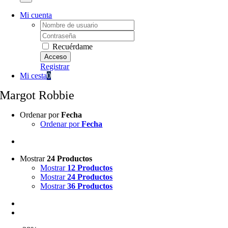
Mi cuenta
Username:
Password:
Recuérdame
Registrar
Mi cesta
0
Margot Robbie
Ordenar por
Fecha
Ordenar por
Fecha
Mostrar
24 Productos
Mostrar
12 Productos
Mostrar
24 Productos
Mostrar
36 Productos