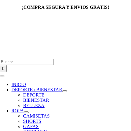
Saltar
¡COMPRA SEGURA Y ENVÍOS GRATIS!
al
contenido
Buscar:
Toggle
Navigation
INICIO
DEPORTE / BIENESTAR
DEPORTE
BIENESTAR
BELLEZA
ROPA
CAMISETAS
SHORTS
GAFAS