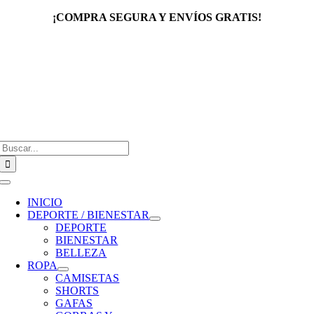
Saltar
¡COMPRA SEGURA Y ENVÍOS GRATIS!
al
contenido
Buscar:
Toggle
Navigation
INICIO
DEPORTE / BIENESTAR
DEPORTE
BIENESTAR
BELLEZA
ROPA
CAMISETAS
SHORTS
GAFAS