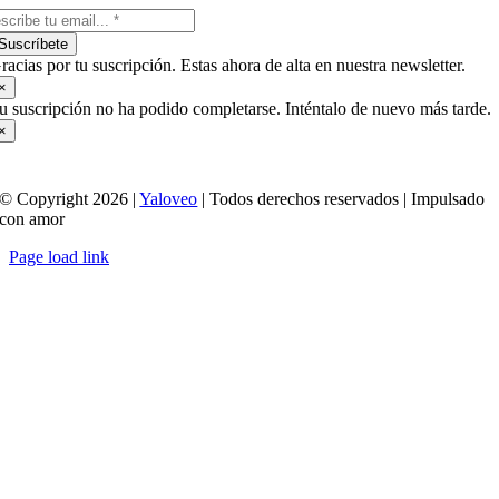
Suscríbete
racias por tu suscripción. Estas ahora de alta en nuestra newsletter.
×
u suscripción no ha podido completarse. Inténtalo de nuevo más tarde.
×
© Copyright 2026 |
Yaloveo
| Todos derechos reservados | Impulsado
con amor
Page load link
Ir
a
Arriba