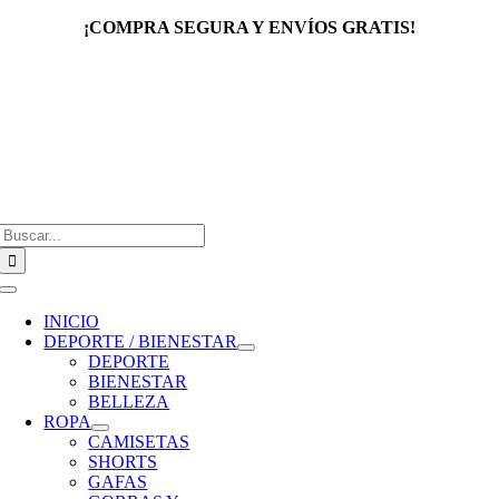
Saltar
¡COMPRA SEGURA Y ENVÍOS GRATIS!
al
contenido
Buscar:
Toggle
Navigation
INICIO
DEPORTE / BIENESTAR
DEPORTE
BIENESTAR
BELLEZA
ROPA
CAMISETAS
SHORTS
GAFAS