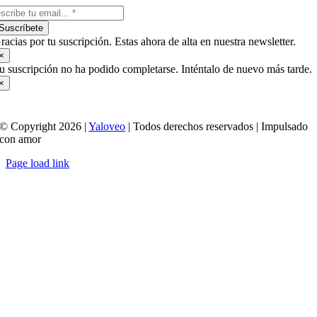
Suscríbete
racias por tu suscripción. Estas ahora de alta en nuestra newsletter.
×
u suscripción no ha podido completarse. Inténtalo de nuevo más tarde.
×
© Copyright 2026 |
Yaloveo
| Todos derechos reservados | Impulsado
con amor
Page load link
Ir
a
Arriba