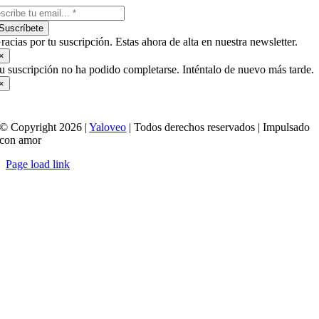
Suscríbete
racias por tu suscripción. Estas ahora de alta en nuestra newsletter.
×
u suscripción no ha podido completarse. Inténtalo de nuevo más tarde.
×
© Copyright 2026 |
Yaloveo
| Todos derechos reservados | Impulsado
con amor
Page load link
Ir
a
Arriba