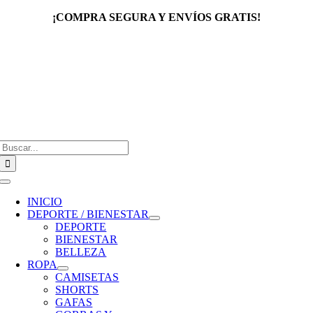
Saltar
¡COMPRA SEGURA Y ENVÍOS GRATIS!
al
contenido
Buscar:
Toggle
Navigation
INICIO
DEPORTE / BIENESTAR
DEPORTE
BIENESTAR
BELLEZA
ROPA
CAMISETAS
SHORTS
GAFAS