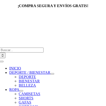
Saltar
¡COMPRA SEGURA Y ENVÍOS GRATIS!
al
contenido
Buscar:
Toggle
Navigation
INICIO
DEPORTE / BIENESTAR
DEPORTE
BIENESTAR
BELLEZA
ROPA
CAMISETAS
SHORTS
GAFAS