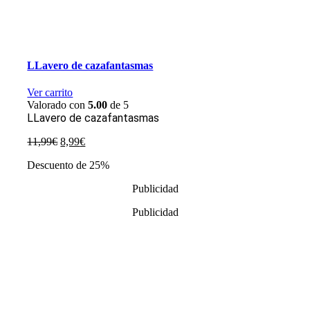
LLavero de cazafantasmas
Ver carrito
Valorado con
5.00
de 5
LLavero de cazafantasmas
El
El
11,99
€
8,99
€
precio
precio
Descuento de 25%
original
actual
era:
es:
Publicidad
11,99€.
8,99€.
Publicidad