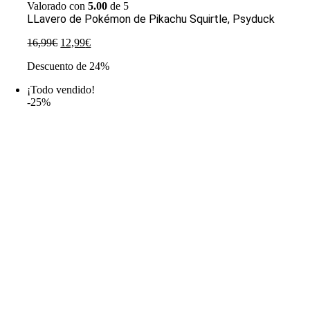
Valorado con
5.00
de 5
LLavero de Pokémon de Pikachu Squirtle, Psyduck
El
El
16,99
€
12,99
€
precio
precio
Descuento de 24%
original
actual
era:
es:
¡Todo vendido!
16,99€.
12,99€.
-25%