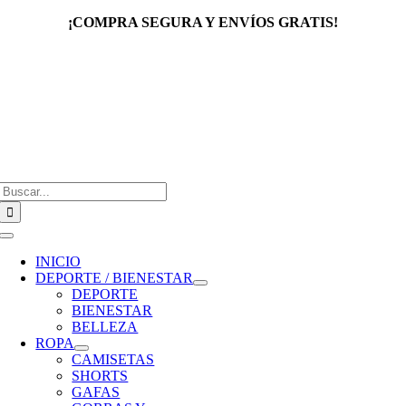
Saltar
¡COMPRA SEGURA Y ENVÍOS GRATIS!
al
contenido
Buscar:
Toggle
Navigation
INICIO
DEPORTE / BIENESTAR
DEPORTE
BIENESTAR
BELLEZA
ROPA
CAMISETAS
SHORTS
GAFAS