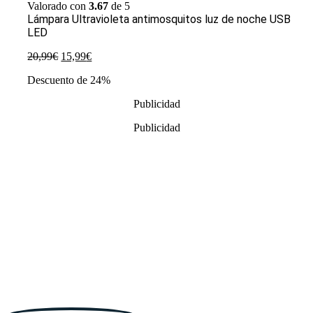
Valorado con
3.67
de 5
Lámpara Ultravioleta antimosquitos luz de noche USB
LED
El
El
20,99
€
15,99
€
precio
precio
Descuento de 24%
original
actual
era:
es:
Publicidad
20,99€.
15,99€.
Publicidad