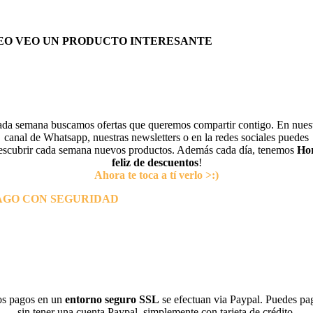
EO VEO UN PRODUCTO INTERESANTE
da semana buscamos ofertas que queremos compartir contigo. En nues
canal de Whatsapp, nuestras newsletters o en la redes sociales puedes
escubrir cada semana nuevos productos. Además cada día, tenemos
Ho
feliz de descuentos
!
Ahora te toca a tí verlo >:)
AGO CON SEGURIDAD
s pagos en un
entorno seguro SSL
se efectuan via Paypal. Puedes pa
sin tener una cuenta Paypal, simplemente con tarjeta de crédito.