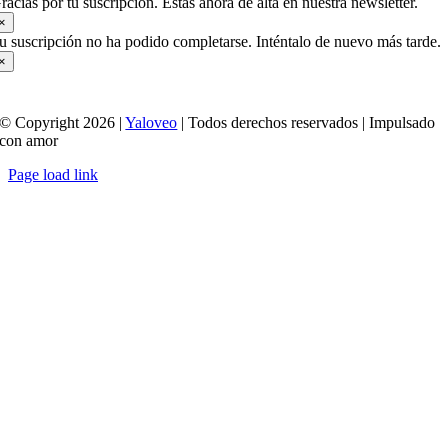
racias por tu suscripción. Estas ahora de alta en nuestra newsletter.
×
u suscripción no ha podido completarse. Inténtalo de nuevo más tarde.
×
© Copyright 2026 |
Yaloveo
| Todos derechos reservados | Impulsado
con amor
Page load link
Ir
a
Arriba