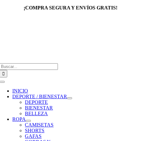
Saltar
¡COMPRA SEGURA Y ENVÍOS GRATIS!
al
contenido
Buscar:
Toggle
Navigation
INICIO
DEPORTE / BIENESTAR
DEPORTE
BIENESTAR
BELLEZA
ROPA
CAMISETAS
SHORTS
GAFAS