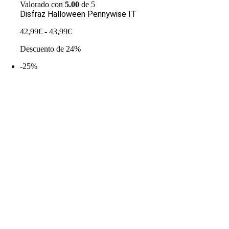
Valorado con
5.00
de 5
Disfraz Halloween Pennywise IT
Rango
42,99
€
-
43,99
€
de
Descuento de 24%
precios:
desde
-25%
42,99€
hasta
43,99€