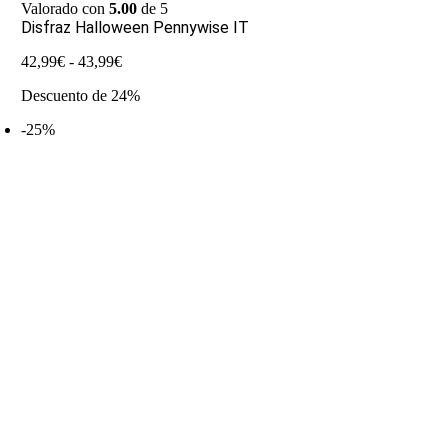
Valorado con
5.00
de 5
Disfraz Halloween Pennywise IT
Rango
42,99
€
-
43,99
€
de
Descuento de 24%
precios:
desde
-25%
42,99€
hasta
43,99€