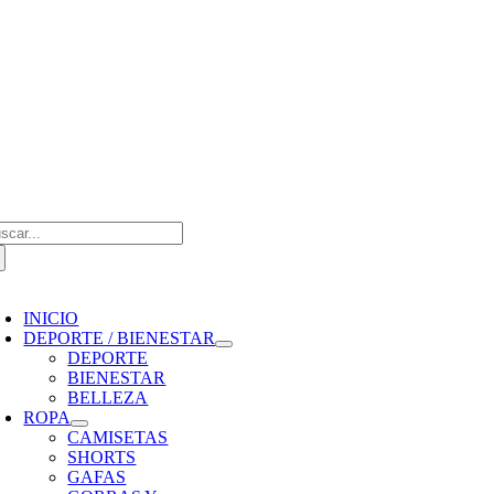
Saltar
al
contenido
scar:
oggle
avigation
INICIO
DEPORTE / BIENESTAR
DEPORTE
BIENESTAR
BELLEZA
ROPA
CAMISETAS
SHORTS
GAFAS