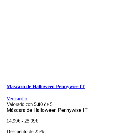
Máscara de Halloween Pennywise IT
Ver carrito
Valorado con
5.00
de 5
Máscara de Halloween Pennywise IT
Rango
14,99
€
-
25,99
€
de
Descuento de 25%
precios:
desde