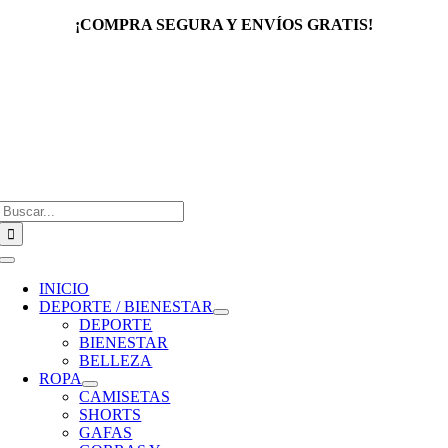
Saltar
¡COMPRA SEGURA Y ENVÍOS GRATIS!
al
contenido
Buscar:
Toggle
Navigation
INICIO
DEPORTE / BIENESTAR
DEPORTE
BIENESTAR
BELLEZA
ROPA
CAMISETAS
SHORTS
GAFAS