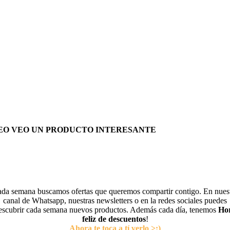
EO VEO UN PRODUCTO INTERESANTE
da semana buscamos ofertas que queremos compartir contigo. En nues
canal de Whatsapp, nuestras newsletters o en la redes sociales puedes
escubrir cada semana nuevos productos. Además cada día, tenemos
Ho
feliz de descuentos
!
Ahora te toca a tí verlo >:)