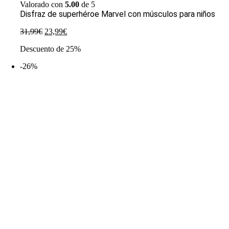
Valorado con
5.00
de 5
Disfraz de superhéroe Marvel con músculos para niños
El
El
31,99
€
23,99
€
precio
precio
Descuento de 25%
original
actual
era:
es:
-26%
31,99€.
23,99€.