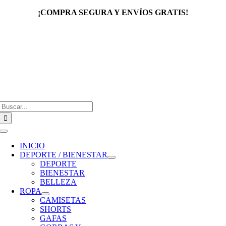
Saltar
¡COMPRA SEGURA Y ENVÍOS GRATIS!
al
contenido
Buscar:
Toggle
Navigation
INICIO
DEPORTE / BIENESTAR
DEPORTE
BIENESTAR
BELLEZA
ROPA
CAMISETAS
SHORTS
GAFAS