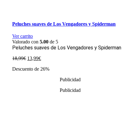
Peluches suaves de Los Vengadores y Spiderman
Ver carrito
Valorado con
5.00
de 5
Peluches suaves de Los Vengadores y Spiderman
El
El
18,99
€
13,99
€
precio
precio
Descuento de 26%
original
actual
era:
es:
Publicidad
18,99€.
13,99€.
Publicidad