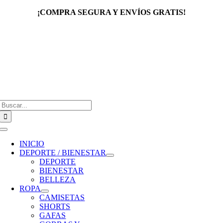
Saltar
¡COMPRA SEGURA Y ENVÍOS GRATIS!
al
contenido
Buscar:
Toggle
Navigation
INICIO
DEPORTE / BIENESTAR
DEPORTE
BIENESTAR
BELLEZA
ROPA
CAMISETAS
SHORTS
GAFAS