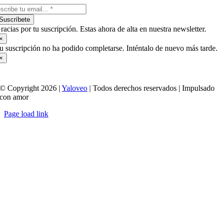
Suscríbete
racias por tu suscripción. Estas ahora de alta en nuestra newsletter.
×
u suscripción no ha podido completarse. Inténtalo de nuevo más tarde.
×
© Copyright 2026 |
Yaloveo
| Todos derechos reservados | Impulsado
con amor
Page load link
Ir
a
Arriba