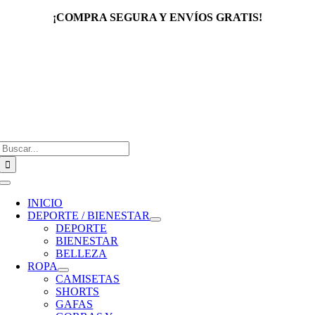
Saltar
¡COMPRA SEGURA Y ENVÍOS GRATIS!
al
contenido
Buscar:
Toggle
Navigation
INICIO
DEPORTE / BIENESTAR
DEPORTE
BIENESTAR
BELLEZA
ROPA
CAMISETAS
SHORTS
GAFAS