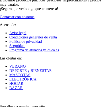
Buscamos productos prácticos, graciosos, imprescindibles a precios
muy baratos.
¡Seguro que verás algo que te interesa!
Contactar con nosotros
Acerca de:
Aviso legal
Condiciones generales de venta
Política de privacidad
Seguridad
Programa de afiliados yaloveo.es
Las ofertas en:
VERANO
DEPORTE y BIENESTAR
MASCOTAS
ELECTRÓNICA
HOGAR
BAZAR
Suscríbete a nuestra newsletter