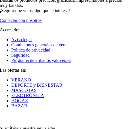
Buscamos productos prácticos, graciosos, imprescindibles a precios
muy baratos.
¡Seguro que verás algo que te interesa!
Contactar con nosotros
Acerca de:
Aviso legal
Condiciones generales de venta
Política de privacidad
Seguridad
Programa de afiliados yaloveo.es
Las ofertas en:
VERANO
DEPORTE y BIENESTAR
MASCOTAS
ELECTRÓNICA
HOGAR
BAZAR
Suscríbete a nuestra newsletter