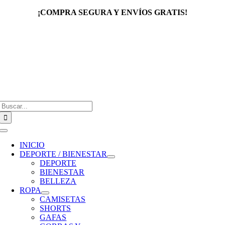
Saltar
¡COMPRA SEGURA Y ENVÍOS GRATIS!
al
contenido
Buscar:
Toggle
Navigation
INICIO
DEPORTE / BIENESTAR
DEPORTE
BIENESTAR
BELLEZA
ROPA
CAMISETAS
SHORTS
GAFAS