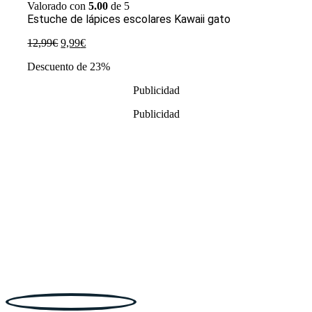
Valorado con
5.00
de 5
Estuche de lápices escolares Kawaii gato
El
El
12,99
€
9,99
€
precio
precio
Descuento de 23%
original
actual
era:
es:
Publicidad
12,99€.
9,99€.
Publicidad