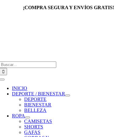
Saltar
¡COMPRA SEGURA Y ENVÍOS GRATIS!
al
contenido
Buscar:
Toggle
Navigation
INICIO
DEPORTE / BIENESTAR
DEPORTE
BIENESTAR
BELLEZA
ROPA
CAMISETAS
SHORTS
GAFAS