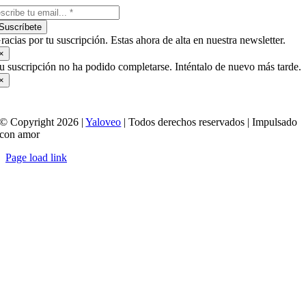
Suscríbete
racias por tu suscripción. Estas ahora de alta en nuestra newsletter.
×
u suscripción no ha podido completarse. Inténtalo de nuevo más tarde.
×
© Copyright 2026 |
Yaloveo
| Todos derechos reservados | Impulsado
con amor
Page load link
Ir
a
Arriba