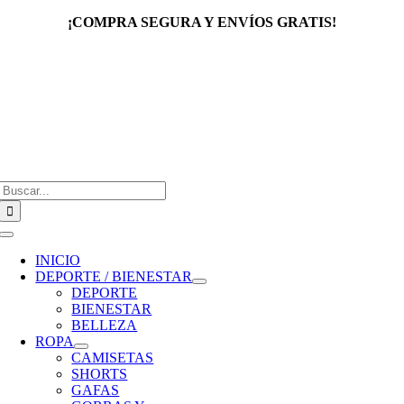
Saltar
¡COMPRA SEGURA Y ENVÍOS GRATIS!
al
contenido
Buscar:
Toggle
Navigation
INICIO
DEPORTE / BIENESTAR
DEPORTE
BIENESTAR
BELLEZA
ROPA
CAMISETAS
SHORTS
GAFAS