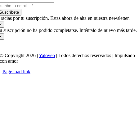
Suscríbete
racias por tu suscripción. Estas ahora de alta en nuestra newsletter.
×
u suscripción no ha podido completarse. Inténtalo de nuevo más tarde.
×
© Copyright 2026 |
Yaloveo
| Todos derechos reservados | Impulsado
con amor
Page load link
Ir
a
Arriba