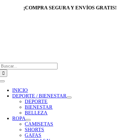
Saltar
¡COMPRA SEGURA Y ENVÍOS GRATIS!
al
contenido
Buscar:
Toggle
Navigation
INICIO
DEPORTE / BIENESTAR
DEPORTE
BIENESTAR
BELLEZA
ROPA
CAMISETAS
SHORTS
GAFAS