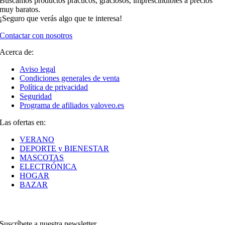
Buscamos productos prácticos, graciosos, imprescindibles a precios
muy baratos.
¡Seguro que verás algo que te interesa!
Contactar con nosotros
Acerca de:
Aviso legal
Condiciones generales de venta
Política de privacidad
Seguridad
Programa de afiliados yaloveo.es
Las ofertas en:
VERANO
DEPORTE y BIENESTAR
MASCOTAS
ELECTRÓNICA
HOGAR
BAZAR
Suscríbete a nuestra newsletter