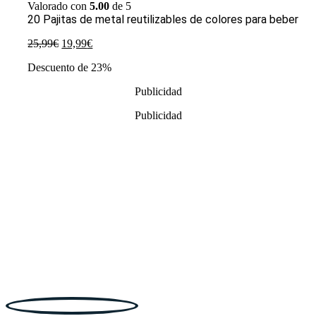
Valorado con
5.00
de 5
20 Pajitas de metal reutilizables de colores para beber
El
El
25,99
€
19,99
€
precio
precio
Descuento de 23%
original
actual
era:
es:
Publicidad
25,99€.
19,99€.
Publicidad