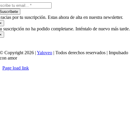
Suscríbete
racias por tu suscripción. Estas ahora de alta en nuestra newsletter.
×
u suscripción no ha podido completarse. Inténtalo de nuevo más tarde.
×
© Copyright 2026 |
Yaloveo
| Todos derechos reservados | Impulsado
con amor
Page load link
Ir
a
Arriba