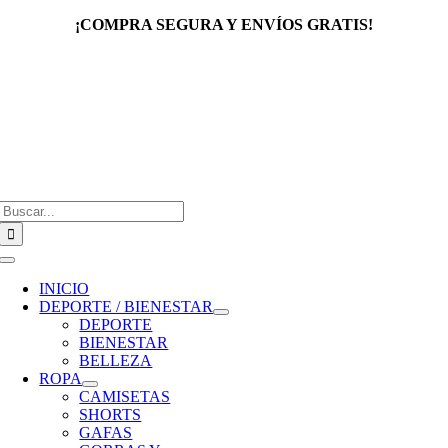
Saltar
¡COMPRA SEGURA Y ENVÍOS GRATIS!
al
contenido
Buscar:
Toggle
Navigation
INICIO
DEPORTE / BIENESTAR
DEPORTE
BIENESTAR
BELLEZA
ROPA
CAMISETAS
SHORTS
GAFAS