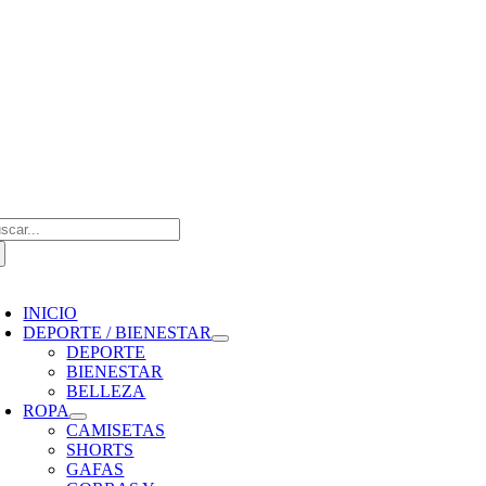
Saltar
al
contenido
scar:
oggle
avigation
INICIO
DEPORTE / BIENESTAR
DEPORTE
BIENESTAR
BELLEZA
ROPA
CAMISETAS
SHORTS
GAFAS