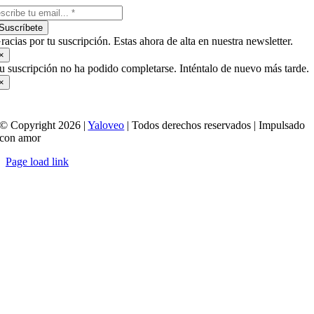
Suscríbete
racias por tu suscripción. Estas ahora de alta en nuestra newsletter.
×
u suscripción no ha podido completarse. Inténtalo de nuevo más tarde.
×
© Copyright 2026 |
Yaloveo
| Todos derechos reservados | Impulsado
con amor
Page load link
Ir
a
Arriba