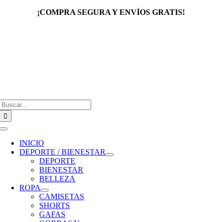
Saltar
¡COMPRA SEGURA Y ENVÍOS GRATIS!
al
contenido
Buscar:
Toggle
Navigation
INICIO
DEPORTE / BIENESTAR
DEPORTE
BIENESTAR
BELLEZA
ROPA
CAMISETAS
SHORTS
GAFAS