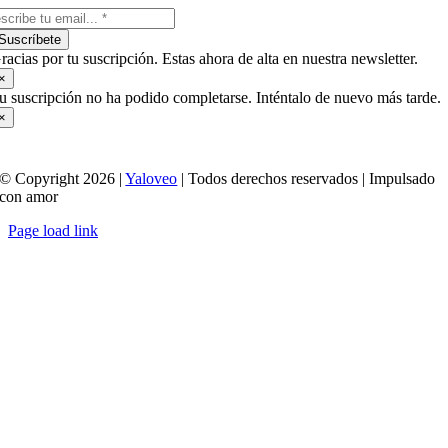
Suscríbete
racias por tu suscripción. Estas ahora de alta en nuestra newsletter.
×
u suscripción no ha podido completarse. Inténtalo de nuevo más tarde.
×
© Copyright 2026 |
Yaloveo
| Todos derechos reservados | Impulsado
con amor
Page load link
Ir
a
Arriba