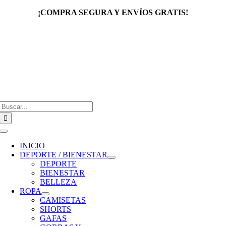
Saltar
¡COMPRA SEGURA Y ENVÍOS GRATIS!
al
contenido
Buscar:
Toggle
Navigation
INICIO
DEPORTE / BIENESTAR
DEPORTE
BIENESTAR
BELLEZA
ROPA
CAMISETAS
SHORTS
GAFAS