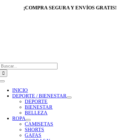
Saltar
¡COMPRA SEGURA Y ENVÍOS GRATIS!
al
contenido
Buscar:
Toggle
Navigation
INICIO
DEPORTE / BIENESTAR
DEPORTE
BIENESTAR
BELLEZA
ROPA
CAMISETAS
SHORTS
GAFAS