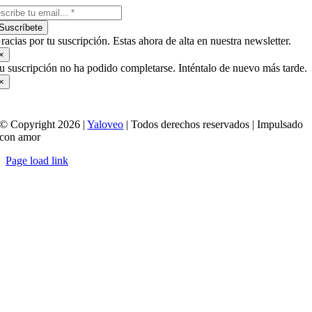
Suscríbete
racias por tu suscripción. Estas ahora de alta en nuestra newsletter.
×
u suscripción no ha podido completarse. Inténtalo de nuevo más tarde.
×
© Copyright 2026 |
Yaloveo
| Todos derechos reservados | Impulsado
con amor
Page load link
Ir
a
Arriba