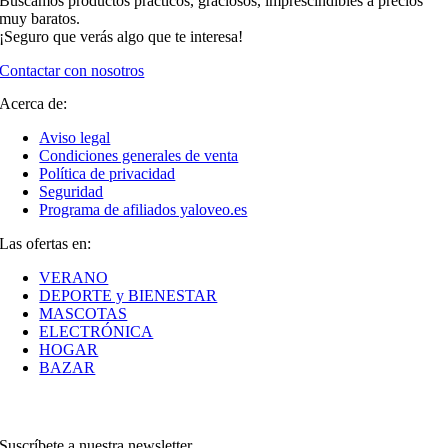
Buscamos productos prácticos, graciosos, imprescindibles a precios
muy baratos.
¡Seguro que verás algo que te interesa!
Contactar con nosotros
Acerca de:
Aviso legal
Condiciones generales de venta
Política de privacidad
Seguridad
Programa de afiliados yaloveo.es
Las ofertas en:
VERANO
DEPORTE y BIENESTAR
MASCOTAS
ELECTRÓNICA
HOGAR
BAZAR
Suscríbete a nuestra newsletter