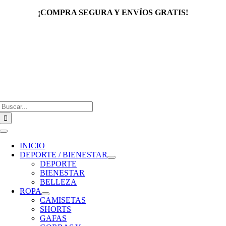
Saltar
¡COMPRA SEGURA Y ENVÍOS GRATIS!
al
contenido
Buscar:
Toggle
Navigation
INICIO
DEPORTE / BIENESTAR
DEPORTE
BIENESTAR
BELLEZA
ROPA
CAMISETAS
SHORTS
GAFAS