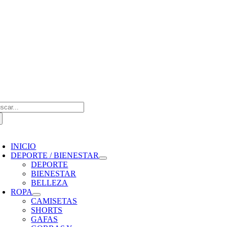
Saltar
al
contenido
scar:
oggle
avigation
INICIO
DEPORTE / BIENESTAR
DEPORTE
BIENESTAR
BELLEZA
ROPA
CAMISETAS
SHORTS
GAFAS