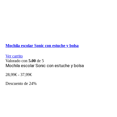
Mochila escolar Sonic con estuche y bolsa
Ver carrito
Valorado con
5.00
de 5
Mochila escolar Sonic con estuche y bolsa
Rango
28,99
€
-
37,99
€
de
Descuento de 24%
precios:
desde
28,99€
hasta
37,99€