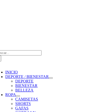
Saltar
al
contenido
scar:
oggle
avigation
INICIO
DEPORTE / BIENESTAR
DEPORTE
BIENESTAR
BELLEZA
ROPA
CAMISETAS
SHORTS
GAFAS