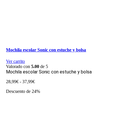
Mochila escolar Sonic con estuche y bolsa
Ver carrito
Valorado con
5.00
de 5
Mochila escolar Sonic con estuche y bolsa
Rango
28,99
€
-
37,99
€
de
Descuento de 24%
precios:
desde
28,99€
hasta
37,99€