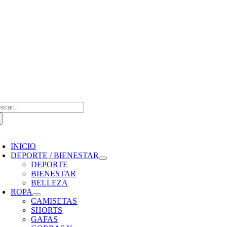
Saltar
al
contenido
scar:
oggle
avigation
INICIO
DEPORTE / BIENESTAR
DEPORTE
BIENESTAR
BELLEZA
ROPA
CAMISETAS
SHORTS
GAFAS