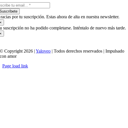
Suscríbete
racias por tu suscripción. Estas ahora de alta en nuestra newsletter.
×
u suscripción no ha podido completarse. Inténtalo de nuevo más tarde.
×
© Copyright 2026 |
Yaloveo
| Todos derechos reservados | Impulsado
con amor
Page load link
Ir
a
Arriba