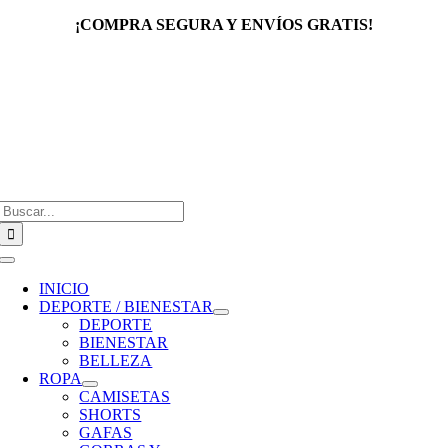
Saltar
¡COMPRA SEGURA Y ENVÍOS GRATIS!
al
contenido
Buscar:
Toggle
Navigation
INICIO
DEPORTE / BIENESTAR
DEPORTE
BIENESTAR
BELLEZA
ROPA
CAMISETAS
SHORTS
GAFAS