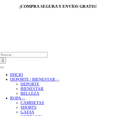
Saltar
¡COMPRA SEGURA Y ENVÍOS GRATIS!
al
contenido
Buscar:
Toggle
Navigation
INICIO
DEPORTE / BIENESTAR
DEPORTE
BIENESTAR
BELLEZA
ROPA
CAMISETAS
SHORTS
GAFAS