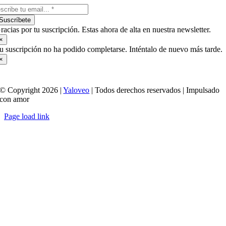
Suscríbete
racias por tu suscripción. Estas ahora de alta en nuestra newsletter.
×
u suscripción no ha podido completarse. Inténtalo de nuevo más tarde.
×
© Copyright 2026 |
Yaloveo
| Todos derechos reservados | Impulsado
con amor
Page load link
Ir
a
Arriba