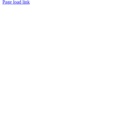
Page load link
Ir
a
Arriba