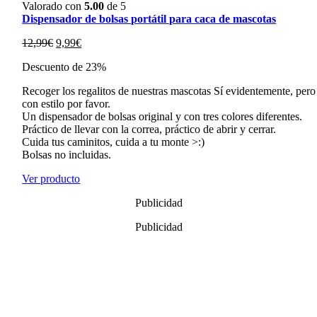
Valorado con
5.00
de 5
Dispensador de bolsas portátil para caca de mascotas
El
El
12,99
€
9,99
€
precio
precio
Descuento de 23%
original
actual
era:
es:
Recoger los regalitos de nuestras mascotas Sí evidentemente, pero
12,99€.
9,99€.
con estilo por favor.
Un dispensador de bolsas original y con tres colores diferentes.
Práctico de llevar con la correa, práctico de abrir y cerrar.
Cuida tus caminitos, cuida a tu monte >:)
Bolsas no incluidas.
Ver producto
Publicidad
Publicidad