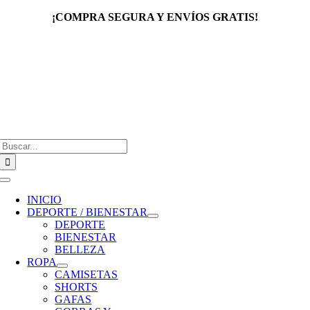
Saltar
¡COMPRA SEGURA Y ENVÍOS GRATIS!
al
contenido
Buscar:
Toggle
Navigation
INICIO
DEPORTE / BIENESTAR
DEPORTE
BIENESTAR
BELLEZA
ROPA
CAMISETAS
SHORTS
GAFAS