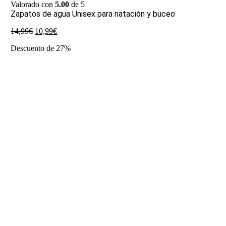
Valorado con
5.00
de 5
Zapatos de agua Unisex para natación y buceo
El
El
14,99
€
10,99
€
precio
precio
Descuento de 27%
original
actual
era:
es:
14,99€.
10,99€.