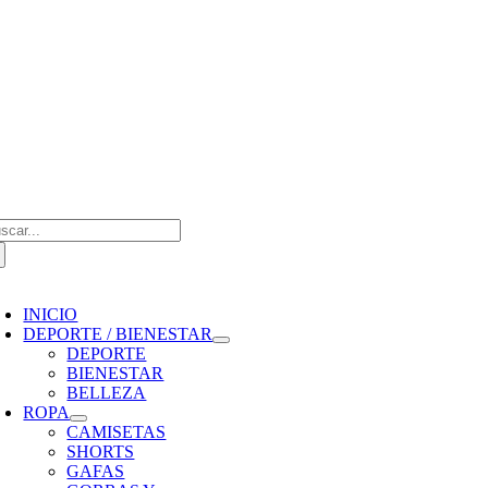
Saltar
al
contenido
scar:
oggle
avigation
INICIO
DEPORTE / BIENESTAR
DEPORTE
BIENESTAR
BELLEZA
ROPA
CAMISETAS
SHORTS
GAFAS