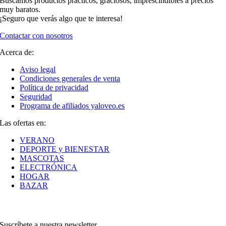
Buscamos productos prácticos, graciosos, imprescindibles a precios
muy baratos.
¡Seguro que verás algo que te interesa!
Contactar con nosotros
Acerca de:
Aviso legal
Condiciones generales de venta
Política de privacidad
Seguridad
Programa de afiliados yaloveo.es
Las ofertas en:
VERANO
DEPORTE y BIENESTAR
MASCOTAS
ELECTRÓNICA
HOGAR
BAZAR
Suscríbete a nuestra newsletter