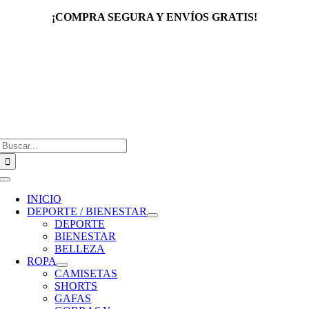
Saltar
¡COMPRA SEGURA Y ENVÍOS GRATIS!
al
contenido
Buscar:
Toggle
Navigation
INICIO
DEPORTE / BIENESTAR
DEPORTE
BIENESTAR
BELLEZA
ROPA
CAMISETAS
SHORTS
GAFAS