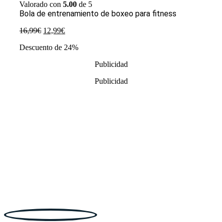
Valorado con
5.00
de 5
Bola de entrenamiento de boxeo para fitness
El
El
16,99
€
12,99
€
precio
precio
Descuento de 24%
original
actual
era:
es:
Publicidad
16,99€.
12,99€.
Publicidad