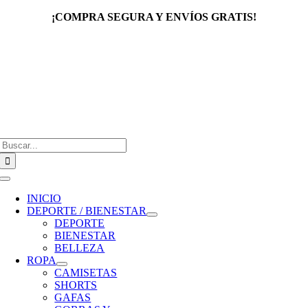
Saltar
¡COMPRA SEGURA Y ENVÍOS GRATIS!
al
contenido
Buscar:
Toggle
Navigation
INICIO
DEPORTE / BIENESTAR
DEPORTE
BIENESTAR
BELLEZA
ROPA
CAMISETAS
SHORTS
GAFAS