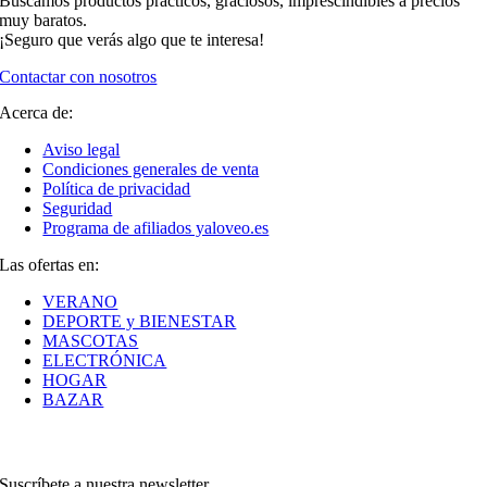
Buscamos productos prácticos, graciosos, imprescindibles a precios
muy baratos.
¡Seguro que verás algo que te interesa!
Contactar con nosotros
Acerca de:
Aviso legal
Condiciones generales de venta
Política de privacidad
Seguridad
Programa de afiliados yaloveo.es
Las ofertas en:
VERANO
DEPORTE y BIENESTAR
MASCOTAS
ELECTRÓNICA
HOGAR
BAZAR
Suscríbete a nuestra newsletter