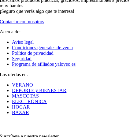
Buscamos productos prácticos, graciosos, imprescindibles a precios
muy baratos.
¡Seguro que verás algo que te interesa!
Contactar con nosotros
Acerca de:
Aviso legal
Condiciones generales de venta
Política de privacidad
Seguridad
Programa de afiliados yaloveo.es
Las ofertas en:
VERANO
DEPORTE y BIENESTAR
MASCOTAS
ELECTRÓNICA
HOGAR
BAZAR
Suscríbete a nuestra newsletter