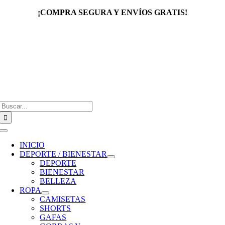
Saltar
¡COMPRA SEGURA Y ENVÍOS GRATIS!
al
contenido
Buscar:
Toggle
Navigation
INICIO
DEPORTE / BIENESTAR
DEPORTE
BIENESTAR
BELLEZA
ROPA
CAMISETAS
SHORTS
GAFAS