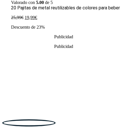
Valorado con
5.00
de 5
20 Pajitas de metal reutilizables de colores para beber
El
El
25,99
€
19,99
€
precio
precio
Descuento de 23%
original
actual
era:
es:
Publicidad
25,99€.
19,99€.
Publicidad