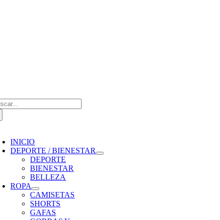
Saltar
al
contenido
scar:
oggle
avigation
INICIO
DEPORTE / BIENESTAR
DEPORTE
BIENESTAR
BELLEZA
ROPA
CAMISETAS
SHORTS
GAFAS