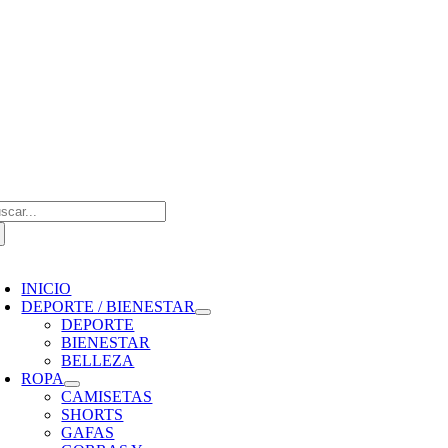
Saltar
al
contenido
scar:
oggle
avigation
INICIO
DEPORTE / BIENESTAR
DEPORTE
BIENESTAR
BELLEZA
ROPA
CAMISETAS
SHORTS
GAFAS