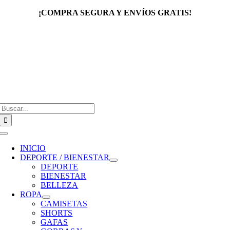
Saltar
¡COMPRA SEGURA Y ENVÍOS GRATIS!
al
contenido
Buscar:
Toggle
Navigation
INICIO
DEPORTE / BIENESTAR
DEPORTE
BIENESTAR
BELLEZA
ROPA
CAMISETAS
SHORTS
GAFAS