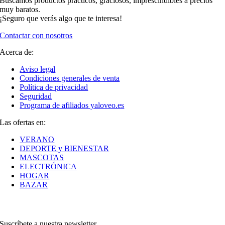
Buscamos productos prácticos, graciosos, imprescindibles a precios
muy baratos.
¡Seguro que verás algo que te interesa!
Contactar con nosotros
Acerca de:
Aviso legal
Condiciones generales de venta
Política de privacidad
Seguridad
Programa de afiliados yaloveo.es
Las ofertas en:
VERANO
DEPORTE y BIENESTAR
MASCOTAS
ELECTRÓNICA
HOGAR
BAZAR
Suscríbete a nuestra newsletter