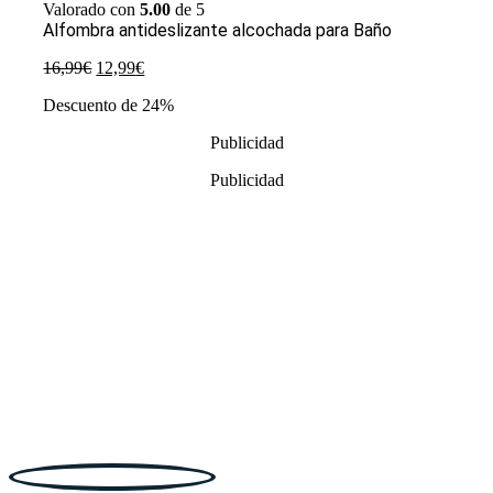
Valorado con
5.00
de 5
Alfombra antideslizante alcochada para Baño
El
El
16,99
€
12,99
€
precio
precio
Descuento de 24%
original
actual
era:
es:
Publicidad
16,99€.
12,99€.
Publicidad